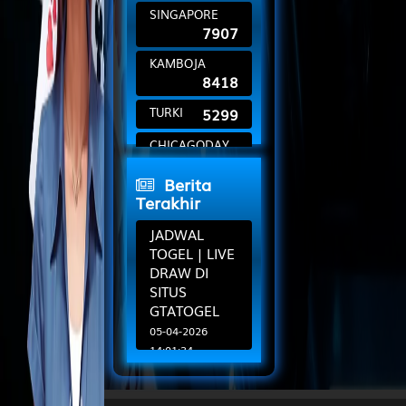
SINGAPORE
7907
KAMBOJA
8418
TURKI
5299
CHICAGODAY
5918
Berita
Terakhir
JADWAL
TOGEL | LIVE
DRAW DI
SITUS
GTATOGEL
05-04-2026
14:01:34
GTATOGEL |
daftar situs