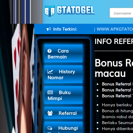
ANTI GANGGUAN GTA TOGEL | WWW.APKGTATOGEL.COM
Info Terkini:
INFO REFE
Cara
Bermain
Bonus Re
macau
History
Nomor
Bonus Referral 
Bonus Referral 
Buku
Bonus Referral
Mimpi
Hanya berlaku
Bonus di hitun
Referral
(kamis-rabu) d
Berlaku Seumur
Hubungi
Hanya diberika