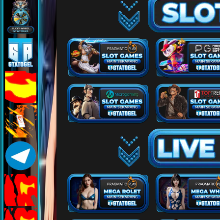
Gtatogel
Penakhluk
Dunia Toto
4D Online
Bisa Depo
Via Dana 5k
26-08-2025
15:49:27
GTATOGEL |
Akses aman
dan lancar
untuk
bermain
game digital
16-08-2025
22:52:20
Kumpulan
Link Situs
Slot Gacor
777 Terbaru
Hari Ini