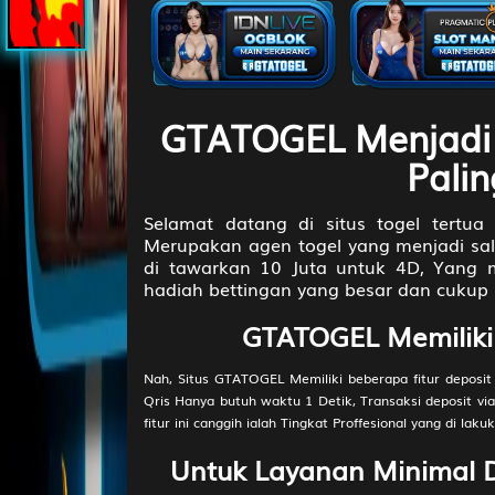
Gampang
Menang dan
Pasti Bayar
100 %
16-08-2025
GTATOGEL Menjadi S
22:49:28
Slot777:
Pali
Situs Slot
Gacor
Selamat datang di situs togel tertua
GTATOGEL
Merupakan agen togel yang menjadi sala
Gampang
di tawarkan 10 Juta untuk 4D, Yang me
Menang
hadiah bettingan yang besar dan cuku
18-06-2025
20:10:41
GTATOGEL Memiliki F
JADWAL
MAINTENANCE
Nah, Situs GTATOGEL Memiliki beberapa fitur deposit 
GTATOGEL
Qris Hanya butuh waktu 1 Detik, Transaksi deposit v
08-05-2025
fitur ini canggih ialah Tingkat Proffesional yang di lak
19:13:57
Untuk Layanan Minimal 
LINK
PERMAINAN